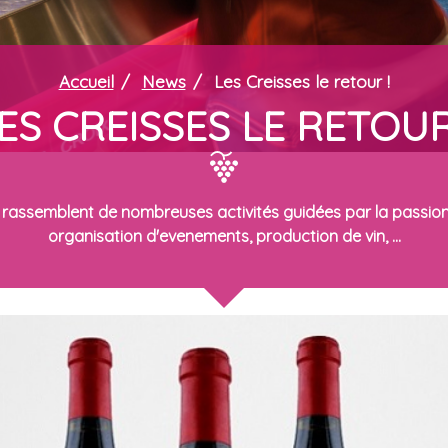
Accueil
News
Les Creisses le retour !
ES CREISSES LE RETOUR
rassemblent de nombreuses activités guidées par la passion du 
organisation d'evenements, production de vin, ...