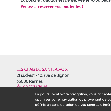
En bouche, l'attaque est dense, vive et voluptueuse
Pensez à reserver vos bouteilles !
LES CHAIS DE SAINTE-CROIX
ZI sud-est - 10, rue de Bignon
35000 Rennes
09 77 31 78 65
En poursuivant votre navigation, vous accepte
optimiser votre navigation ou provenant de pa
définis en considération de vos centres d'intérê
Accueil
Partenaires
Contact
Mentions lég