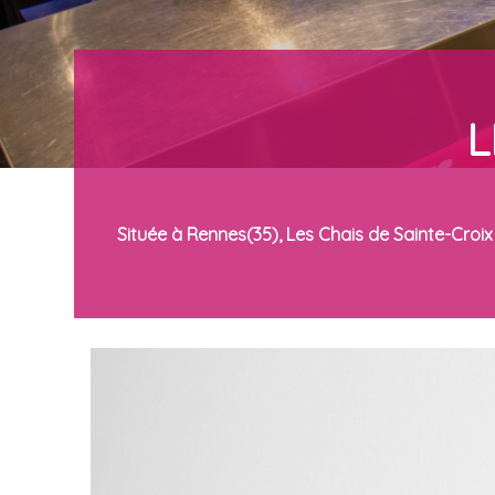
L
Située à Rennes(35), Les Chais de Sainte-Croix 