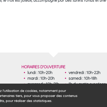
, le fruit est juteux, accompagné par des tanins ronds et une 
HORAIRES D'OUVERTURE
lundi : 10h-20h
vendredi : 10h-22h
mardi : 10h-20h
samedi : 10h-18h
mercredi : 10h-21h
1h du matin sur réser
jeudi : 10h-22h
z l'utilisation de cookies, notamment pour
rtenaires tiers, pour vous proposer des contenus
ts, pour réaliser des statistiques.
© 2026 
ales
Plan du site