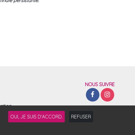
finale persistante.
NOUS SUIVRE
vation
OUI, JE SUIS D'ACCORD.
REFUSER
Les chais de Sainte-Croix
Tous droits réservés
-