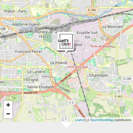
+
−
Leaflet
| ©
OpenStreetMap
contributors